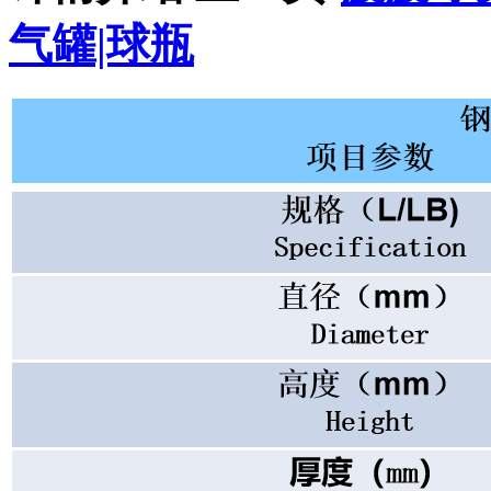
气罐|球瓶