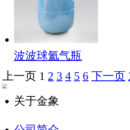
波波球氦气瓶
上一页
1
2
3
4
5
6
下一页
关于金象
公司简介