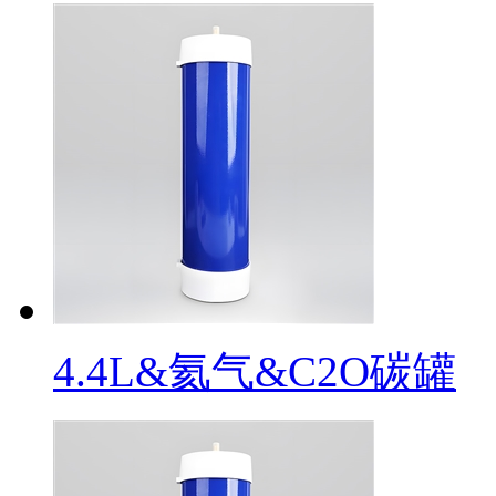
4.4L&氦气&C2O碳罐