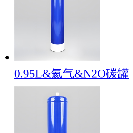
0.95L&氦气&N2O碳罐