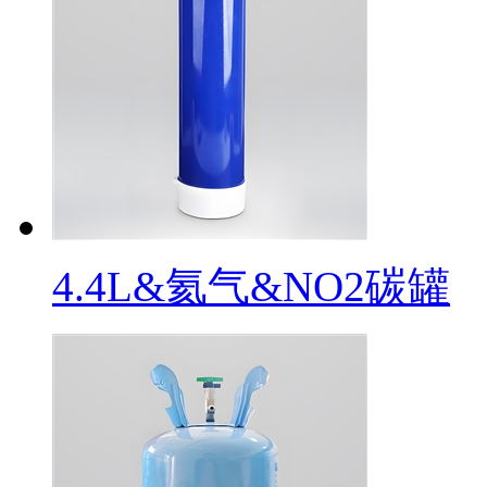
4.4L&氦气&NO2碳罐