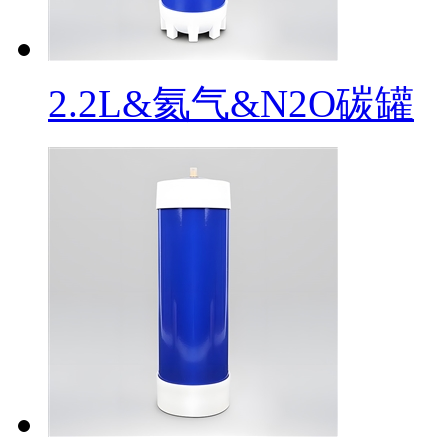
2.2L&氦气&N2O碳罐