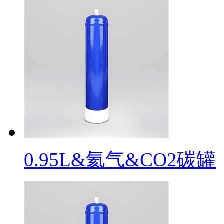
0.95L&氦气&CO2碳罐