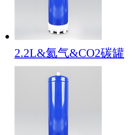
2.2L&氦气&CO2碳罐